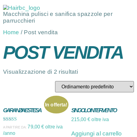
Macchina pulisci e sanifica spazzole per
parrucchieri
Home
/ Post vendita
POST VENDITA
Visualizzazione di 2 risultati
In offerta!
GARANZIA ESTESA
SINGOLO INTERVENTO
215,00
€
oltre iva
Valutato
79,00
€
oltre iva
A PARTIRE DA:
5.00
Aggiungi al carrello
/anno
su 5